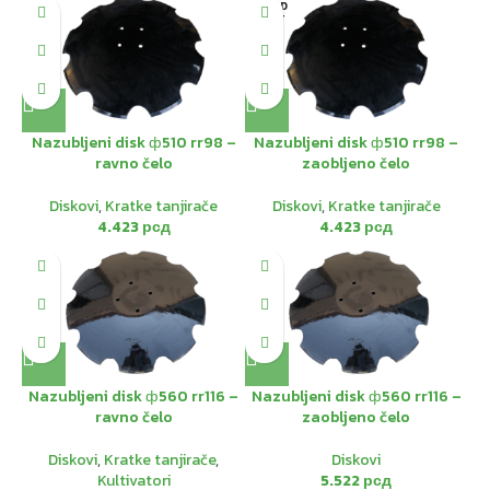
SOLD
OUT
Nazubljeni disk ф510 rr98 –
Nazubljeni disk ф510 rr98 –
ravno čelo
zaobljeno čelo
Diskovi
,
Kratke tanjirače
Diskovi
,
Kratke tanjirače
4.423
рсд
4.423
рсд
Nazubljeni disk ф560 rr116 –
Nazubljeni disk ф560 rr116 –
ravno čelo
zaobljeno čelo
Diskovi
,
Kratke tanjirače
,
Diskovi
Kultivatori
5.522
рсд