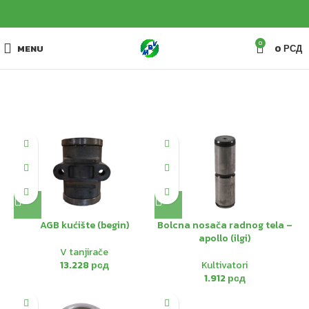
0
MENU
0
РСД
HOT
AGB kućište (begin)
Bolcna nosača radnog tela –
apollo (ilgi)
V tanjirače
13.228
рсд
Kultivatori
1.912
рсд