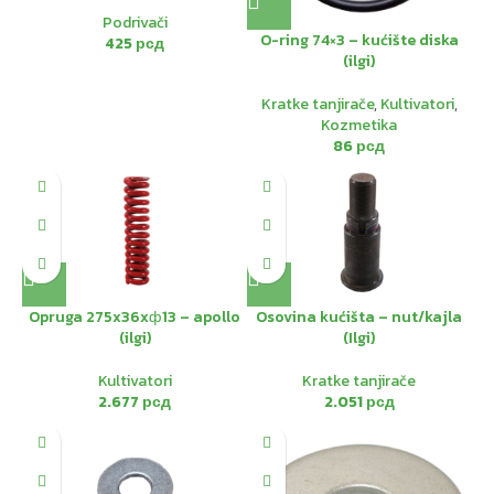
Podrivači
O-ring 74×3 – kućište diska
425
рсд
(ilgi)
Kratke tanjirače
,
Kultivatori
,
Kozmetika
86
рсд
Opruga 275x36xф13 – apollo
Osovina kućišta – nut/kajla
(ilgi)
(Ilgi)
Kultivatori
Kratke tanjirače
2.677
рсд
2.051
рсд