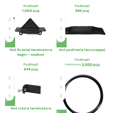
Podrivači
Podrivači
1.000
рсд
895
рсд
SOLD
-12%
OUT
HOT
Nož (kresta) terminatora
Nož podrivača (eurozappa)
begin – medium
Podrivači
Podrivači
3.400
рсд
3.000
рсд
949
рсд
Nož rotora terminatora