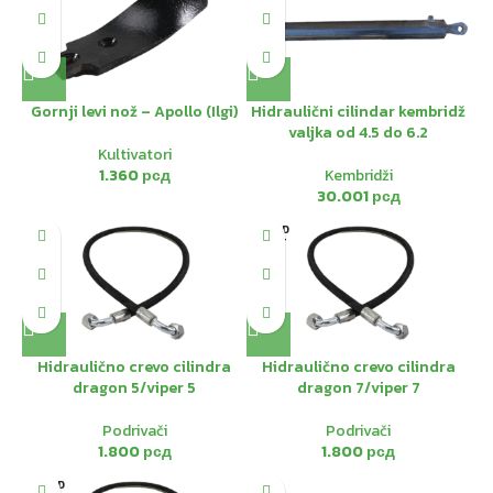
Gornji levi nož – Apollo (Ilgi)
Hidraulični cilindar kembridž
valjka od 4.5 do 6.2
Kultivatori
1.360
рсд
Kembridži
30.001
рсд
SOLD
OUT
Hidraulično crevo cilindra
Hidraulično crevo cilindra
dragon 5/viper 5
dragon 7/viper 7
Podrivači
Podrivači
1.800
рсд
1.800
рсд
SOLD