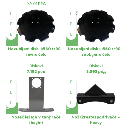
5.522
рсд
SOLD
OUT
Nazubljeni disk ф560 rr98 –
Nazubljeni disk ф560 rr98 –
ravno čelo
zaobljeno čelo
Diskovi
Diskovi
7.192
рсд
5.593
рсд
Nosač ležaja V tanjirače
Nož (kresta) podrivača –
(begin)
heavy