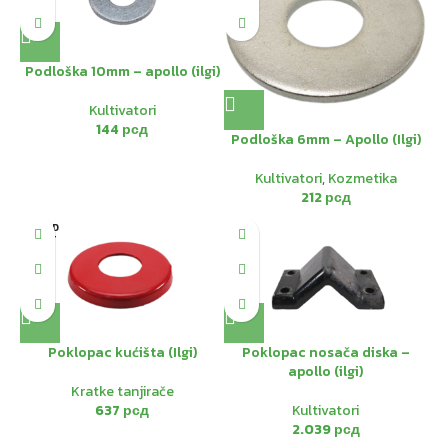
Podloška 10mm – apollo (ilgi)
Kultivatori
144
рсд
Podloška 6mm – Apollo (Ilgi)
Kultivatori
,
Kozmetika
212
рсд
SOLD
OUT
Poklopac kućišta (Ilgi)
Poklopac nosača diska –
apollo (ilgi)
Kratke tanjirače
637
рсд
Kultivatori
2.039
рсд