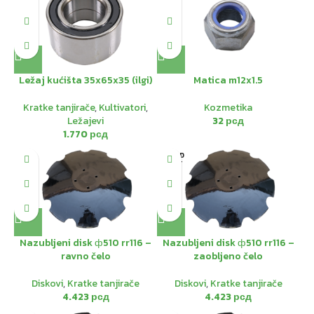
Ležaj kućišta 35x65x35 (ilgi)
Matica m12x1.5
Kratke tanjirače
,
Kultivatori
,
Kozmetika
Ležajevi
32
рсд
1.770
рсд
SOLD
OUT
Nazubljeni disk ф510 rr116 –
Nazubljeni disk ф510 rr116 –
ravno čelo
zaobljeno čelo
Diskovi
,
Kratke tanjirače
Diskovi
,
Kratke tanjirače
4.423
рсд
4.423
рсд