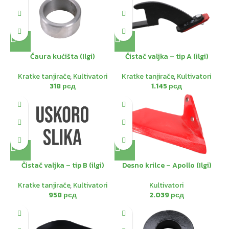
Čaura kućišta (Ilgi)
Čistač valjka – tip A (ilgi)
Kratke tanjirače
,
Kultivatori
Kratke tanjirače
,
Kultivatori
318
рсд
1.145
рсд
Čistač valjka – tip B (ilgi)
Desno krilce – Apollo (Ilgi)
Kratke tanjirače
,
Kultivatori
Kultivatori
958
рсд
2.039
рсд
-12%