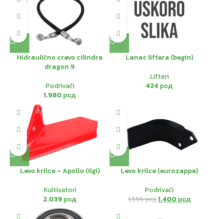
OUT
Hidraulično crevo cilindra
Lanac liftera (begin)
dragon 9
Lifteri
Podrivači
424
рсд
1.980
рсд
-12%
HOT
Levo krilce – Apollo (Ilgi)
Levo krilce (eurozappa)
Kultivatori
Podrivači
2.039
рсд
1.595
рсд
1.400
рсд