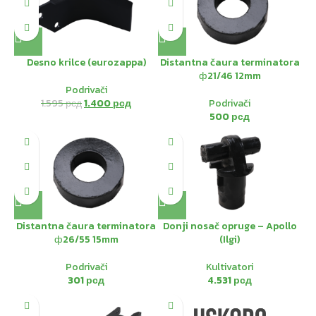
HOT
Desno krilce (eurozappa)
Distantna čaura terminatora
ф21/46 12mm
Podrivači
1.595
рсд
1.400
рсд
Podrivači
500
рсд
Distantna čaura terminatora
Donji nosač opruge – Apollo
ф26/55 15mm
(Ilgi)
Podrivači
Kultivatori
301
рсд
4.531
рсд
HOT