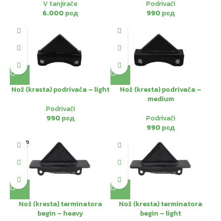
V tanjirače
Podrivači
6.000
рсд
990
рсд
Nož (kresta) podrivača – light
Nož (kresta) podrivača –
medium
Podrivači
990
рсд
Podrivači
990
рсд
SOLD
OUT
Nož (kresta) terminatora
Nož (kresta) terminatora
begin – heavy
begin – light