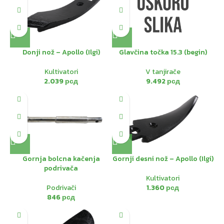
Donji nož – Apollo (Ilgi)
Glavčina točka 15.3 (begin)
Kultivatori
V tanjirače
2.039
рсд
9.492
рсд
Gornja bolcna kačenja
Gornji desni nož – Apollo (Ilgi)
podrivača
Kultivatori
Podrivači
1.360
рсд
846
рсд