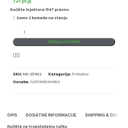
721
рсд
Kućište injektora Ф47 prazno
Samo 2 komada na stanju
DODAJ U KORPU
SKU:
M3-35962
Kategorija:
Prskalice
Oznaka:
AGROMEHANIKA
OPIS
DODATNE INFORMACIJE
SHIPPING & DELIVE
Kućište za tropoložajnu ručku