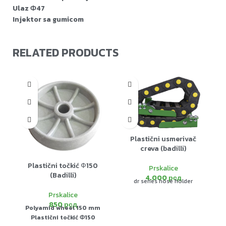
Ulaz Ф47
Injektor sa gumicom
RELATED PRODUCTS
-1
S
Plastični usmerivač
creva (badilli)
Plastični točkić Ф150
Prskalice
(Badilli)
4.000
рсд
dr series hose holder
Prskalice
850
рсд
Polyamid wheel 150 mm
Plastični točkić Ф150