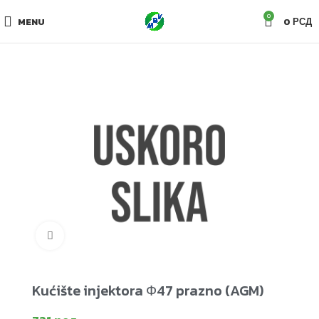
0
MENU
0
РСД
Click to enlarge
Kućište injektora Ф47 prazno (AGM)