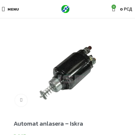
0
MENU
0
РСД
Click to enlarge
Automat anlasera – Iskra