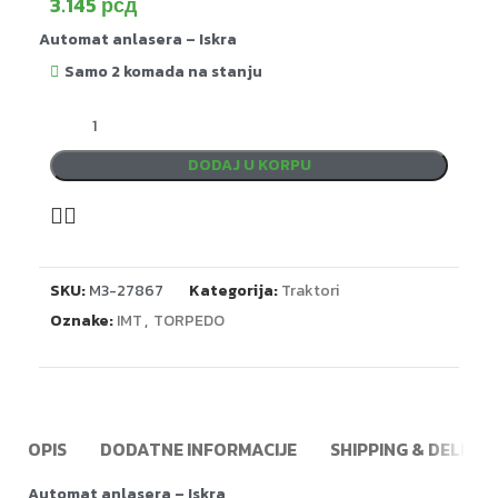
3.145
рсд
Automat anlasera – Iskra
Samo 2 komada na stanju
DODAJ U KORPU
SKU:
M3-27867
Kategorija:
Traktori
Oznake:
IMT
,
TORPEDO
OPIS
DODATNE INFORMACIJE
SHIPPING & DELIVE
Automat anlasera – Iskra