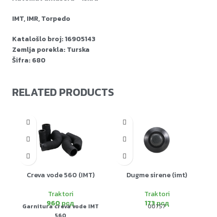
IMT, IMR, Torpedo
Katalošlo broj: 16905143
Zemlja porekla: Turska
Šifra: 680
RELATED PRODUCTS
Creva vode 560 (IMT)
Dugme sirene (imt)
Traktori
Traktori
960
рсд
173
рсд
Garnitura creva vode IMT
00757
560