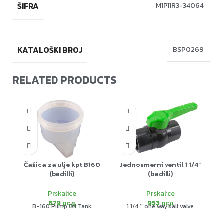
ŠIFRA
M1P11R3-34064
KATALOŠKI BROJ
BSP0269
RELATED PRODUCTS
Čašica za ulje kpt B160
Jednosmerni ventil 1 1/4”
(badilli)
(badilli)
Prskalice
Prskalice
679
рсд
953
рсд
B-160 Pump Oil Tank
1 1/4 ‘’ one way ball valve