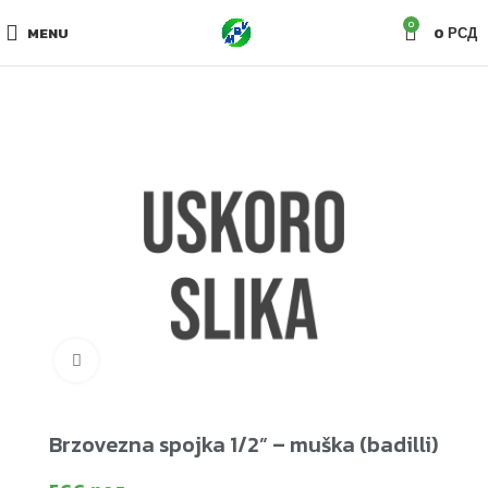
0
MENU
0
РСД
Click to enlarge
Brzovezna spojka 1/2” – muška (badilli)