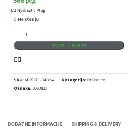
566
рсд
1/2 Hydraulic Plug
Na stanju
DODAJ U KORPU
SKU:
M1P11R3-34064
Kategorija:
Prskalice
Oznaka:
BADILLI
DODATNE INFORMACIJE
SHIPPING & DELIVERY