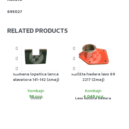
695027
RELATED PRODUCTS
Gumena lopatica lanca
Kućište hedera levo 69
elevatora 141-142 (zmaj)
2217 (Zmaj)
Kombajn
Kombajn
96
рсд
4.049
рсд
00565
Levo kućište hedera