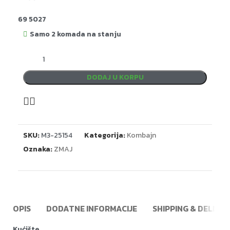
69 5027
Samo 2 komada na stanju
DODAJ U KORPU
SKU:
M3-25154
Kategorija:
Kombajn
Oznaka:
ZMAJ
OPIS
DODATNE INFORMACIJE
SHIPPING & DELIVE
Kućište