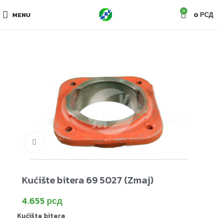
0
MENU
0
РСД
Click to enlarge
Kućište bitera 69 5027 (Zmaj)
4.655
рсд
Kućište bitera