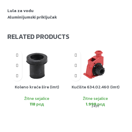
Lula za vodu
Aluminijumski priključak
RELATED PRODUCTS
Koleno kraće šire (imt)
Kućište 634.02.460 (imt)
Žitne sejalice
Žitne sejalice
118
рсд
1.998
рсд
2437