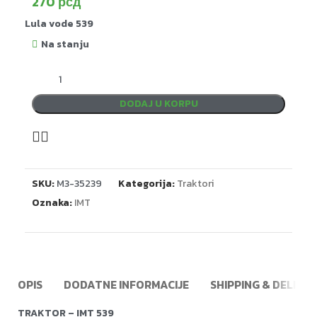
270
рсд
Lula vode 539
Na stanju
DODAJ U KORPU
SKU:
M3-35239
Kategorija:
Traktori
Oznaka:
IMT
OPIS
DODATNE INFORMACIJE
SHIPPING & DELIVE
TRAKTOR – IMT 539