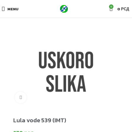
0
MENU
0
РСД
Click to enlarge
Lula vode 539 (IMT)