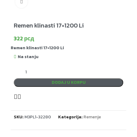
Click to enlarge
Remen klinasti 17×1200 Li
322
рсд
Remen klinasti 17×1200 Li
Na stanju
DODAJ U KORPU
SKU:
M3PL1-32280
Kategorija:
Remenje