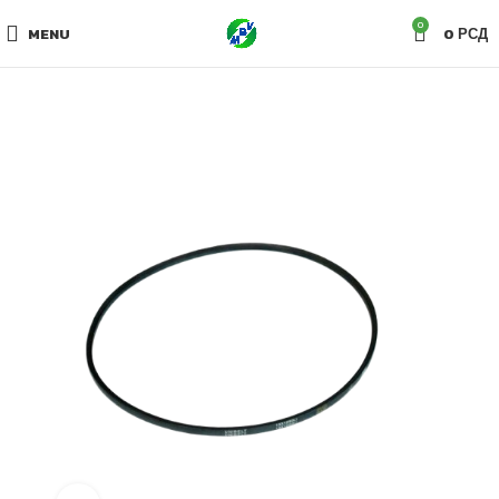
0
MENU
0
РСД