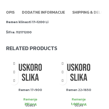
OPIS
DODATNE INFORMACIJE
SHIPPING & DELIVE
Remen klinasti 17×1200 Li
Šifra: 112171200
RELATED PRODUCTS
Remen 17×900
Remen 22×1650
Remenje
Remenje
251
рсд
1.001
рсд
00063
00214