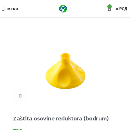
0
MENU
0
РСД
Click to enlarge
Zaštita osovine reduktora (bodrum)