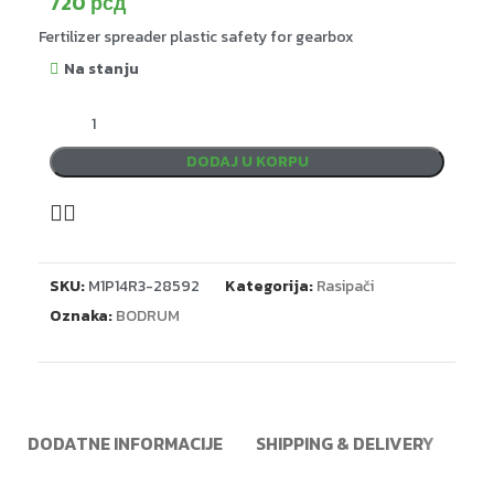
720
рсд
Fertilizer spreader plastic safety for gearbox
Na stanju
DODAJ U KORPU
SKU:
M1P14R3-28592
Kategorija:
Rasipači
Oznaka:
BODRUM
DODATNE INFORMACIJE
SHIPPING & DELIVERY