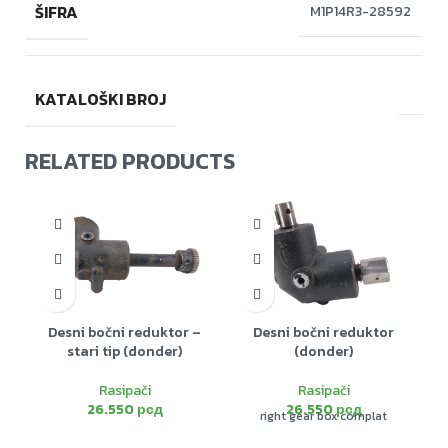
ŠIFRA
M1P14R3-28592
KATALOŠKI BROJ
RELATED PRODUCTS
Desni bočni reduktor –
Desni bočni reduktor
stari tip (donder)
(donder)
Rasipači
Rasipači
26.550
рсд
26.550
рсд
right gear box complat